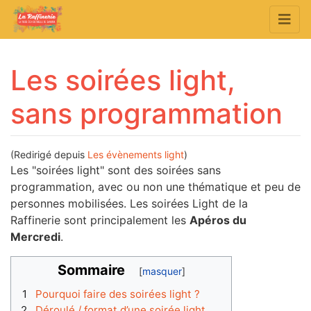
Les soirées light,
sans programmation
(Redirigé depuis
Les évènements light
)
Aller à :
navigation
,
rechercher
Les "soirées light" sont des soirées sans
programmation, avec ou non une thématique et peu de
personnes mobilisées. Les soirées Light de la
Raffinerie sont principalement les
Apéros du
Mercredi
.
Sommaire
1
Pourquoi faire des soirées light ?
2
Déroulé / format d’une soirée light