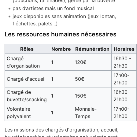
(bouchons, tartinades), gérée par la buvette
pas d’artistes mais un fond musical
jeux disponibles sans animation (jeux lontan,
fléchettes, palets...)
Les ressources humaines nécessaires
Rôles
Nombre
Rémunération
Horaires
Chargé
16h30 -
1
120€
d'organisation
21h30
17h00-
Chargé d'accueil
1
50€
21h00
Chargé de
16h30-
1
150€
buvette/snacking
21h00
Volontaire
Monnaie-
17h00-
1
polyvalent
Temps
21h00
Les missions des chargés d'organisation, accueil,
buvette/snacking et volontaires polyvalents sont