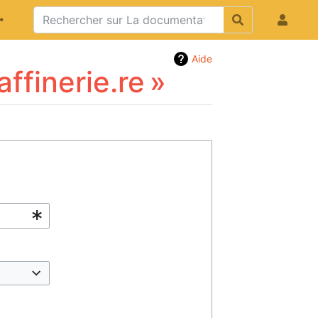
Aide
ffinerie.re »