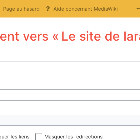
Page au hasard
Aide concernant MediaWiki
nt vers « Le site de lara
uer les liens
Masquer les redirections