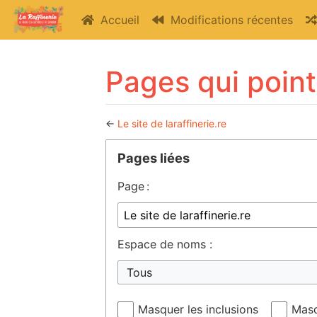
Accueil
Modifications récentes
Pages qui pointe
←
Le site de laraffinerie.re
Aller à :
navigation
,
rechercher
Pages liées
Page :
Espace de noms :
Tous
Masquer les inclusions
Masq