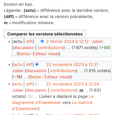
bouton en bas.
Légende :
(actu)
= différence avec la dernière version,
(diff)
= différence avec la version précédente,
m
= modification mineure.
2
actu
diff
2 février 2024 à 12:12
‎
Julien
février
discussion
contributions
‎
1 671 octets
+56
Balise
:
Éditeur visuel
2024
A
22
actu
diff
22 novembre 2023 à 12:31
u
novembre
Julien
discussion
contributions
‎
1 615 octets
c
−16
‎
Balise
:
Éditeur visuel
2023
u
A
actu
diff
22 novembre 2023 à 12:29
n
u
Julien
discussion
contributions
‎
m
1 631
r
c
octets
0
‎
Julien a déplacé la page
Le
é
u
diagramme d'Eisenhower
vers
La matrice
s
n
d'Eisenhower
u
r
m