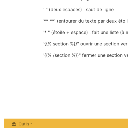
" " (deux espaces) : saut de ligne
'** **' (entourer du texte par deux étoi
"* " (étoile + espace) : fait une liste (
"{{% section %}}" ouvrir une section ver
"{{% /section %}}" fermer une section ve
Outils