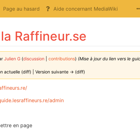
Page au hasard
Aide concernant MediaWiki
la Raffineur.se
ar
Julien G
(
discussion
|
contributions
)
(Mise à jour du lien vers le gu
on actuelle (diff) | Version suivante → (diff)
affineurs.re/
guide.lesraffineurs.re/admin
ettre en page