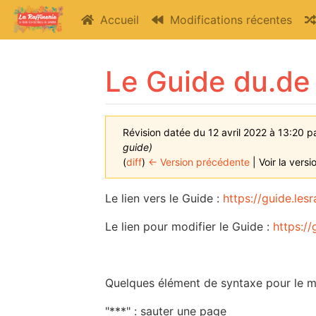
Accueil
Modifications récentes
Le Guide du.de 
Révision datée du 12 avril 2022 à 13:20 p
guide)
(
diff
)
← Version précédente
| Voir la versi
Aller à :
navigation
,
rechercher
Le lien vers le Guide :
https://guide.lesr
Le lien pour modifier le Guide :
https://
Quelques élément de syntaxe pour le m
"***" : sauter une page