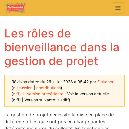
Les rôles de
bienveillance dans la
gestion de projet
Révision datée du 26 juillet 2023 à 05:42 par
Elokance
(
discussion
|
contributions
)
(
diff
)
← Version précédente
| Voir la version actuelle
(diff) | Version suivante → (diff)
Aller à :
navigation
,
rechercher
La gestion de projet nécessite la mise en place de
différents rôles qui sont pris en charge par les
différents membres du collectif. En fonction des