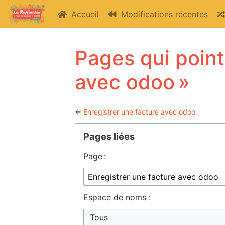
Accueil
Modifications récentes
Pages qui point
avec odoo »
←
Enregistrer une facture avec odoo
Aller à :
navigation
,
rechercher
Pages liées
Page :
Espace de noms :
Tous