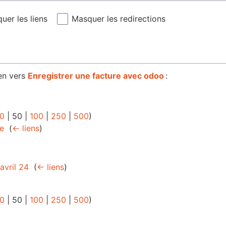
uer les liens
Masquer les redirections
en vers
Enregistrer une facture avec odoo
:
0
|
50
|
100
|
250
|
500
)
le
‎
(
← liens
)
avril 24
‎
(
← liens
)
0
|
50
|
100
|
250
|
500
)