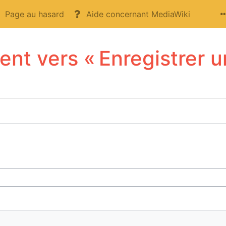
Page au hasard
Aide concernant MediaWiki
ent vers « Enregistrer u